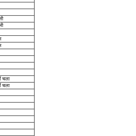
ली
ली
म
म
ीं चला
ीं चला