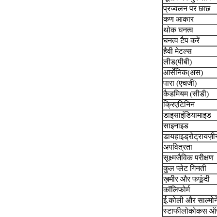
प्रज्वलन पर छाछ
कण आकार
थोक घनत्व
घनत्व टैप करें
हैवी मेटल्स
लीड(पीबी)
आर्सेनिक(अस)
पारा (एचजी)
कैडमियम (सीडी)
क्रिएटिनिन
डाइसाइंडियामाइड
साइनाइड
डायहाइड्रोट्रायज़ी
अपवित्रता
सूक्ष्मजैविक परीक्षण
कुल प्लेट गिनती
ख़मीर और फफूंदी
कॉलिफोर्म
ई.कोली और साल्मोन
स्टाफीलोकोकस ऑ