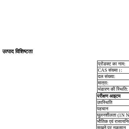
उत्पाद विशिष्टता
प्रोडक्ट का नाम:
CAS संख्या।:
दल संख्या:
मात्रा:
भंडारण की स्थिति:
परीक्षण आइटम
उपस्थिति
पहचान
घुलनशीलता (1N 
भौतिक एवं रासायनि
सूखने पर नुकसान