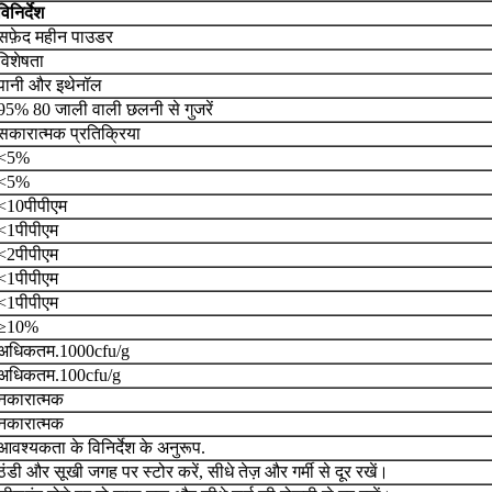
विनिर्देश
सफ़ेद महीन पाउडर
विशेषता
पानी और इथेनॉल
95% 80 जाली वाली छलनी से गुजरें
सकारात्मक प्रतिक्रिया
<5%
<5%
<10पीपीएम
<1पीपीएम
<2पीपीएम
<1पीपीएम
<1पीपीएम
≥10%
अधिकतम.1000cfu/g
अधिकतम.100cfu/g
नकारात्मक
नकारात्मक
आवश्यकता के विनिर्देश के अनुरूप.
ठंडी और सूखी जगह पर स्टोर करें, सीधे तेज़ और गर्मी से दूर रखें।