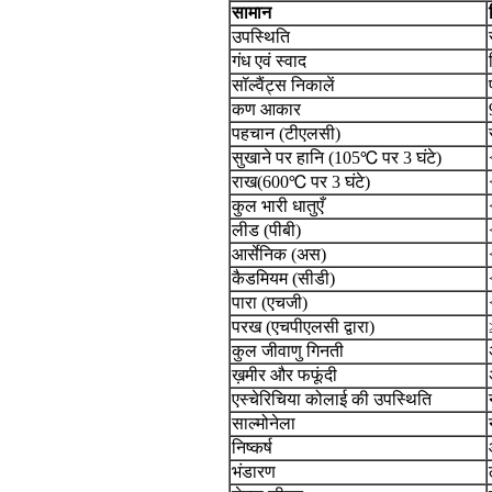
सामान
उपस्थिति
गंध एवं स्वाद
सॉल्वैंट्स निकालें
कण आकार
पहचान (टीएलसी)
सुखाने पर हानि (105℃ पर 3 घंटे)
राख(600℃ पर 3 घंटे)
कुल भारी धातुएँ
लीड (पीबी)
आर्सेनिक (अस)
कैडमियम (सीडी)
पारा (एचजी)
परख (एचपीएलसी द्वारा)
कुल जीवाणु गिनती
ख़मीर और फफूंदी
एस्चेरिचिया कोलाई की उपस्थिति
साल्मोनेला
निष्कर्ष
भंडारण